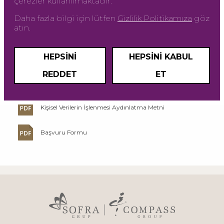
İŞLENMESİ
çerezler kullanılmaktadır.
Daha fazla bilgi için lütfen
Gizlilik Politikamıza
göz
atın.
HEPSINI
HEPSINI KABUL
REDDET
ET
Özel Nitelikli Kişisel Verilerin İşlenmesi Politikası
Kişisel Verilerin İşlenmesi Aydınlatma Metni
Başvuru Formu