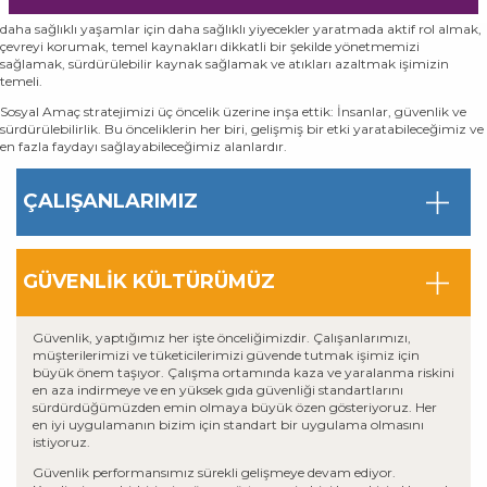
sorumlu bir şekilde yapmaya kararlıyız. En üst düzeyde güvenlik sağlamak,
daha sağlıklı yaşamlar için daha sağlıklı yiyecekler yaratmada aktif rol almak,
çevreyi korumak, temel kaynakları dikkatli bir şekilde yönetmemizi
sağlamak, sürdürülebilir kaynak sağlamak ve atıkları azaltmak işimizin
temeli.
Sosyal Amaç stratejimizi üç öncelik üzerine inşa ettik: İnsanlar, güvenlik ve
sürdürülebilirlik. Bu önceliklerin her biri, gelişmiş bir etki yaratabileceğimiz ve
en fazla faydayı sağlayabileceğimiz alanlardır.
ÇALIŞANLARIMIZ
GÜVENLİK KÜLTÜRÜMÜZ
Güvenlik, yaptığımız her işte önceliğimizdir. Çalışanlarımızı,
müşterilerimizi ve tüketicilerimizi güvende tutmak işimiz için
büyük önem taşıyor. Çalışma ortamında kaza ve yaralanma riskini
en aza indirmeye ve en yüksek gıda güvenliği standartlarını
sürdürdüğümüzden emin olmaya büyük özen gösteriyoruz. Her
en iyi uygulamanın bizim için standart bir uygulama olmasını
istiyoruz.
Güvenlik performansımız sürekli gelişmeye devam ediyor.