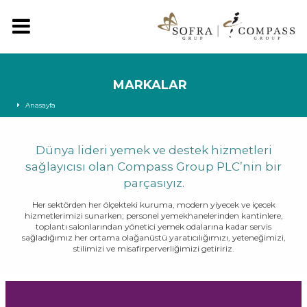
MARKALAR
Anasayfa
Dünya lideri yemek ve destek hizmetleri
sağlayıcısı olan Compass Group PLC’nin bir
parçasıyız.
Her sektörden her ölçekteki kuruma, modern yiyecek ve içecek
hizmetlerimizi sunarken; personel yemekhanelerinden kantinlere,
toplantı salonlarından yönetici yemek odalarına kadar servis
sağladığımız her ortama olağanüstü yaratıcılığımızı, yeteneğimizi,
stilimizi ve misafirperverliğimizi getiririz.
TÜM MARKALAR
YEMEK HİZMETLERİ
DESTEK HİZMETLERİ