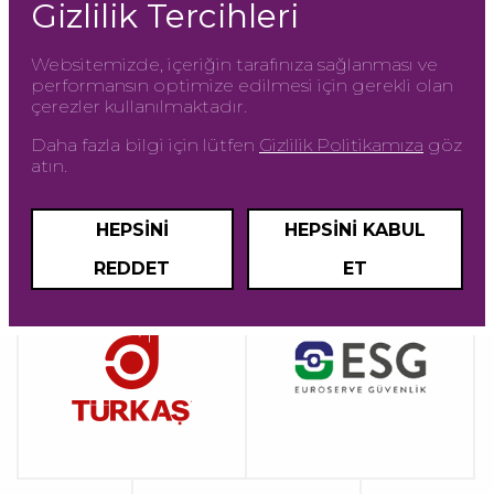
Gizlilik Tercihleri
Websitemizde, içeriğin tarafınıza sağlanması ve
performansın optimize edilmesi için gerekli olan
çerezler kullanılmaktadır.
Daha fazla bilgi için lütfen
Gizlilik Politikamıza
göz
atın.
HEPSINI
HEPSINI KABUL
REDDET
ET