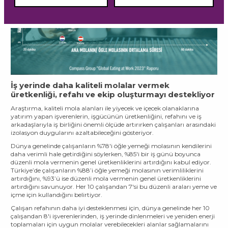
İş yerinde daha kaliteli molalar vermek
üretkenliği, refahı ve ekip oluşturmayı destekliyor
Araştırma, kaliteli mola alanları ile yiyecek ve içecek olanaklarına
yatırım yapan işverenlerin, işgücünün üretkenliğini, refahını ve iş
arkadaşlarıyla iş birliğini önemli ölçüde artırırken çalışanları arasındaki
izolasyon duygularını azaltabileceğini gösteriyor.
Dünya genelinde çalışanların %78'i öğle yemeği molasının kendilerini
daha verimli hale getirdiğini söylerken, %85'i bir iş günü boyunca
düzenli mola vermenin genel üretkenliklerini artırdığını kabul ediyor.
Türkiye’de çalışanların %88’i öğle yemeği molasının verimliliklerini
artırdığını, %93’ü ise düzenli mola vermenin genel üretkenliklerini
artırdığını savunuyor. Her 10 çalışandan 7'si bu düzenli araları yeme ve
içme için kullandığını belirtiyor.
Çalışan refahının daha iyi desteklenmesi için, dünya genelinde her 10
çalışandan 8'i işverenlerinden, iş yerinde dinlenmeleri ve yeniden enerji
toplamaları için uygun molalar verebilecekleri alanlar sağlamalarını