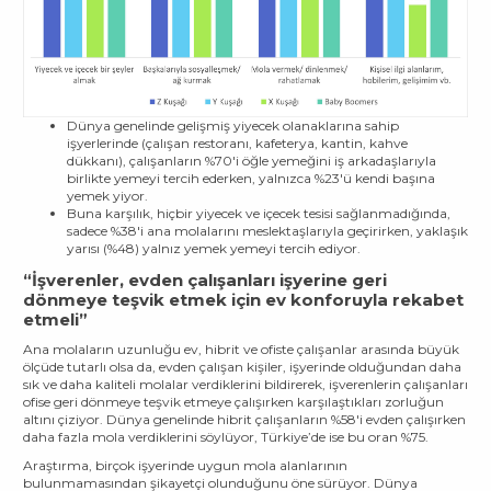
Dünya genelinde gelişmiş yiyecek olanaklarına sahip
işyerlerinde (çalışan restoranı, kafeterya, kantin, kahve
dükkanı), çalışanların %70'i öğle yemeğini iş arkadaşlarıyla
birlikte yemeyi tercih ederken, yalnızca %23'ü kendi başına
yemek yiyor.
Buna karşılık, hiçbir yiyecek ve içecek tesisi sağlanmadığında,
sadece %38'i ana molalarını meslektaşlarıyla geçirirken, yaklaşık
yarısı (%48) yalnız yemek yemeyi tercih ediyor.
“İşverenler, evden çalışanları işyerine geri
dönmeye teşvik etmek için ev konforuyla rekabet
etmeli”
Ana molaların uzunluğu ev, hibrit ve ofiste çalışanlar arasında büyük
ölçüde tutarlı olsa da, evden çalışan kişiler, işyerinde olduğundan daha
sık ve daha kaliteli molalar verdiklerini bildirerek, işverenlerin çalışanları
ofise geri dönmeye teşvik etmeye çalışırken karşılaştıkları zorluğun
altını çiziyor. Dünya genelinde hibrit çalışanların %58'i evden çalışırken
daha fazla mola verdiklerini söylüyor, Türkiye’de ise bu oran %75.
Araştırma, birçok işyerinde uygun mola alanlarının
bulunmamasından şikayetçi olunduğunu öne sürüyor. Dünya