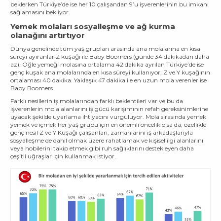
beklerken Türkiye’de ise her 10 çalışandan 9’u işverenlerinin bu imkanı
sağlamasını bekliyor.
Yemek molaları sosyalleşme ve ağ kurma
olanağını artırtıyor
Dünya genelinde tüm yaş grupları arasında ana molalarına en kısa
süreyi ayıranlar Z kuşağı ile Baby Boomers (günde 34 dakikadan daha
az). Öğle yemeği molasına ortalama 42 dakika ayrılan Türkiye’de ise
genç kuşak ana molalarında en kısa süreyi kullanıyor; Z ve Y kuşağının
ortalaması 40 dakika. Yaklaşık 47 dakika ile en uzun mola verenler ise
Baby Boomers.
Farklı nesillerin iş molalarından farklı beklentileri var ve bu da
işverenlerin mola alanlarını iş gücü karışımının refah gereksinimlerine
uyacak şekilde uyarlama ihtiyacını vurguluyor. Mola sırasında yemek
yemek ve içmek her yaş grubu için en önemli öncelik olsa da, özellikle
genç nesil Z ve Y Kuşağı çalışanları, zamanlarını iş arkadaşlarıyla
sosyalleşme de dahil olmak üzere rahatlamak ve kişisel ilgi alanlarını
veya hobilerini takip etmek gibi ruh sağlıklarını destekleyen daha
çeşitli uğraşlar için kullanmak istiyor.