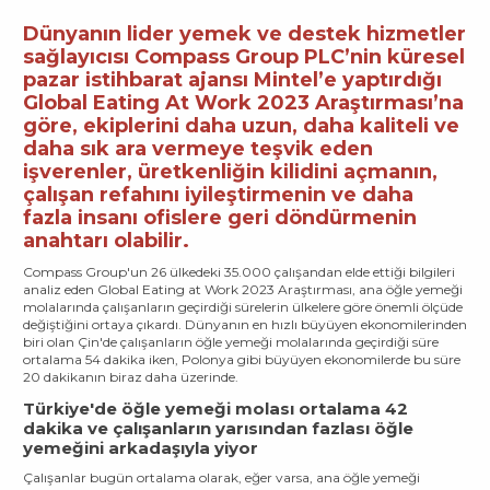
Dünyanın lider yemek ve destek hizmetler
sağlayıcısı Compass Group PLC’nin küresel
pazar istihbarat ajansı Mintel’e yaptırdığı
Global Eating At Work 2023 Araştırması’na
göre, ekiplerini daha uzun, daha kaliteli ve
daha sık ara vermeye teşvik eden
işverenler, üretkenliğin kilidini açmanın,
çalışan refahını iyileştirmenin ve daha
fazla insanı ofislere geri döndürmenin
anahtarı olabilir.
Compass Group'un 26 ülkedeki 35.000 çalışandan elde ettiği bilgileri
analiz eden Global Eating at Work 2023 Araştırması, ana öğle yemeği
molalarında çalışanların geçirdiği sürelerin ülkelere göre önemli ölçüde
değiştiğini ortaya çıkardı. Dünyanın en hızlı büyüyen ekonomilerinden
biri olan Çin'de çalışanların öğle yemeği molalarında geçirdiği süre
ortalama 54 dakika iken, Polonya gibi büyüyen ekonomilerde bu süre
20 dakikanın biraz daha üzerinde.
Türkiye'de öğle yemeği molası ortalama 42
dakika ve çalışanların yarısından fazlası öğle
yemeğini arkadaşıyla yiyor
Çalışanlar bugün ortalama olarak, eğer varsa, ana öğle yemeği