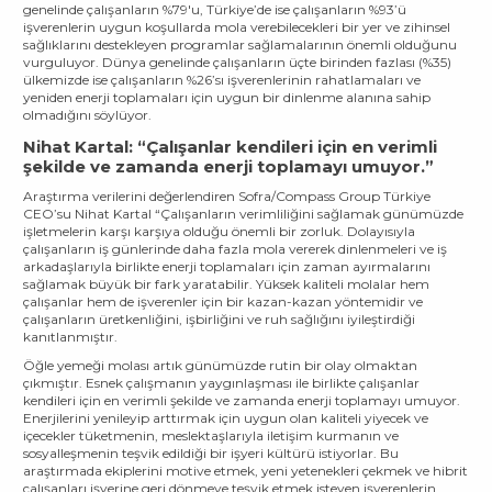
genelinde çalışanların %79'u, Türkiye’de ise çalışanların %93’ü
işverenlerin uygun koşullarda mola verebilecekleri bir yer ve zihinsel
sağlıklarını destekleyen programlar sağlamalarının önemli olduğunu
vurguluyor. Dünya genelinde çalışanların üçte birinden fazlası (%35)
ülkemizde ise çalışanların %26’sı işverenlerinin rahatlamaları ve
yeniden enerji toplamaları için uygun bir dinlenme alanına sahip
olmadığını söylüyor.
Nihat Kartal: “Çalışanlar kendileri için en verimli
şekilde ve zamanda enerji toplamayı umuyor.”
Araştırma verilerini değerlendiren Sofra/Compass Group Türkiye
CEO’su Nihat Kartal “Çalışanların verimliliğini sağlamak günümüzde
işletmelerin karşı karşıya olduğu önemli bir zorluk. Dolayısıyla
çalışanların iş günlerinde daha fazla mola vererek dinlenmeleri ve iş
arkadaşlarıyla birlikte enerji toplamaları için zaman ayırmalarını
sağlamak büyük bir fark yaratabilir. Yüksek kaliteli molalar hem
çalışanlar hem de işverenler için bir kazan-kazan yöntemidir ve
çalışanların üretkenliğini, işbirliğini ve ruh sağlığını iyileştirdiği
kanıtlanmıştır.
Öğle yemeği molası artık günümüzde rutin bir olay olmaktan
çıkmıştır. Esnek çalışmanın yaygınlaşması ile birlikte çalışanlar
kendileri için en verimli şekilde ve zamanda enerji toplamayı umuyor.
Enerjilerini yenileyip arttırmak için uygun olan kaliteli yiyecek ve
içecekler tüketmenin, meslektaşlarıyla iletişim kurmanın ve
sosyalleşmenin teşvik edildiği bir işyeri kültürü istiyorlar. Bu
araştırmada ekiplerini motive etmek, yeni yetenekleri çekmek ve hibrit
çalışanları işyerine geri dönmeye teşvik etmek isteyen işverenlerin,