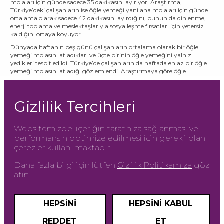
molaları için günde sadece 35 dakikasını ayırıyor. Araştırma,
Türkiye’deki çalışanların ise öğle yemeği yani ana molaları için günde
ortalama olarak sadece 42 dakikasını ayırdığını, bunun da dinlenme,
enerji toplama ve meslektaşlarıyla sosyalleşme fırsatları için yetersiz
kaldığını ortaya koyuyor.
Dünyada haftanın beş günü çalışanların ortalama olarak bir öğle
yemeği molasını atladıkları ve üçte birinin öğle yemeğini yalnız
yedikleri tespit edildi. Türkiye’de çalışanların da haftada en az bir öğle
yemeği molasını atladığı gözlemlendi. Araştırmaya göre öğle
yemeğini yalnız yiyenlerin oranı ise oldukça düşük (%18). Türkiye’de
çalışan kesimin %89’u öğle yemeğini bir arkadaşıyla yemeyi tercih
ediyor, başka bir deyişle sosyalleşme fırsatını değerlendirdiği görülüyor.
Gizlilik Tercihleri
Dünya genelinde çalışanların %5'i, çalışma haftaları boyunca hiç ara
vermediklerini bildirdi. Bu eğilim, yaşlı bakımı endüstrisindeki
çalışanlar için %10'a ulaşırken, işyerinde çalışanların %7'si ve hibrit ile
Websitemizde, içeriğin tarafınıza sağlanması ve
evden çalışanların ise yalnızca %3'ü. Türkiye’de bu oranlar daha düşük:
performansın optimize edilmesi için gerekli olan
Çalışanların genelinde bu oran %1 iken, yaşlı bakımı endüstrisi dahil
çerezler kullanılmaktadır.
sağlık çalışanlarının %4’ü, eğitim sektörü çalışanlarının %3’ü ve
işyerinde çalışanların ise %2’si hiç ara vermediklerini belirtiyor.
Daha fazla bilgi için lütfen
Gizlilik Politikamıza
göz
atın.
HEPSINI
HEPSINI KABUL
REDDET
ET